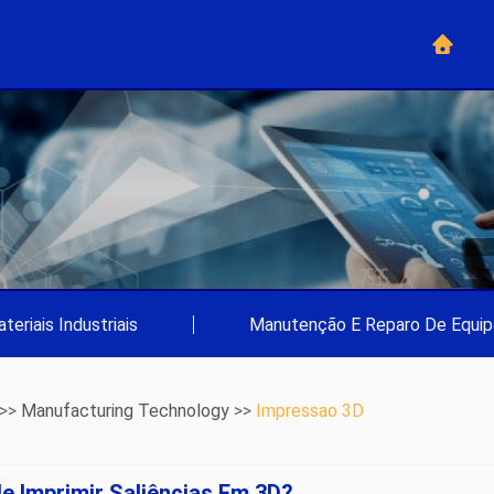
teriais Industriais
|
Manutenção E Reparo De Equi
 >>
Manufacturing Technology
>>
Impressao 3D
 Imprimir Saliências Em 3D?