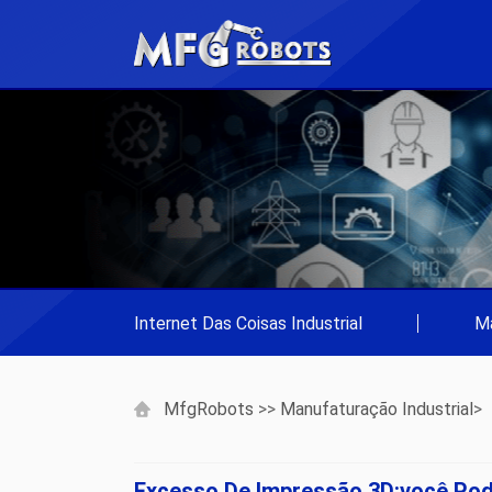
Internet Das Coisas Industrial
|
Ma
MfgRobots
>>
Manufaturação Industrial
>
Excesso De Impressão 3D:você Pode