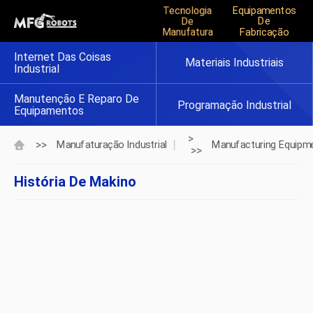
Tecnologia
Equipamentos
De
De
Manufatura
Fabricação
Internet Das Coisas
Materiais Industriais
Industrial
Manutenção E Reparo De
Programação Industrial
Equipamentos
>
>>
Manufaturação Industrial
Manufacturing Equipm
>>
História De Makino