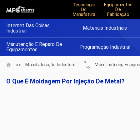
Tecnologia
Equipamentos
De
De
Manufatura
Fabricação
Internet Das Coisas
Materiais Industriais
Industrial
Manutenção E Reparo De
Programação Industrial
Equipamentos
>
>>
Manufaturação Industrial
Manufacturing Equipm
>>
O Que É Moldagem Por Injeção De Metal?