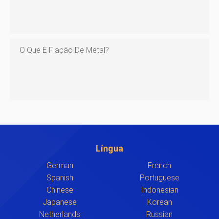
O Que É Fiação De Metal?
Língua
German
French
Spanish
Portuguese
Chinese
Indonesian
Japanese
Korean
Netherlands
Russian