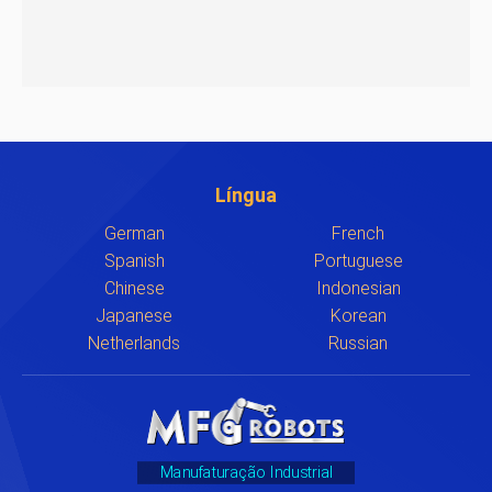
Língua
German
French
Spanish
Portuguese
Chinese
Indonesian
Japanese
Korean
Netherlands
Russian
Manufaturação Industrial