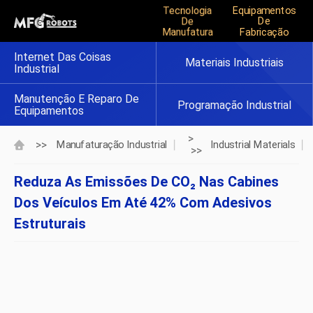
Tecnologia
Equipamentos
De
De
Manufatura
Fabricação
Internet Das Coisas
Materiais Industriais
Industrial
Manutenção E Reparo De
Programação Industrial
Equipamentos
>
>>
Manufaturação Industrial
Industrial Materials
>>
Reduza As Emissões De CO₂ Nas Cabines
Dos Veículos Em Até 42% Com Adesivos
Estruturais