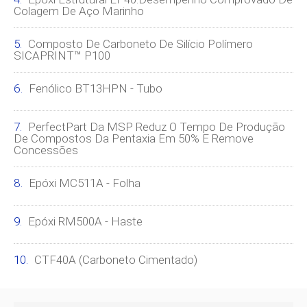
Colagem De Aço Marinho
Composto De Carboneto De Silício Polímero
SICAPRINT™ P100
Fenólico BT13HPN - Tubo
PerfectPart Da MSP Reduz O Tempo De Produção
De Compostos Da Pentaxia Em 50% E Remove
Concessões
Epóxi MC511A - Folha
Epóxi RM500A - Haste
CTF40A (carboneto Cimentado)