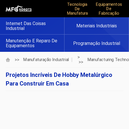
Tecnologia
Equipamentos
De
De
Manufatura
Fabricação
Internet Das Coisas
Materiais Industriais
Industrial
Manutenção E Reparo De
Programação Industrial
Equipamentos
>
>>
Manufaturação Industrial
Manufacturing Techno
>>
Projetos Incríveis De Hobby Metalúrgico
Para Construir Em Casa