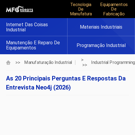
Tecnologia
Equipamentos
De
De
Manufatura
Fabricação
Internet Das Coisas
Materiais Industriais
Industrial
Manutenção E Reparo De
Programação Industrial
Equipamentos
>
>>
Manufaturação Industrial
Industrial Programming
>>
As 20 Principais Perguntas E Respostas Da
Entrevista Neo4j (2026)