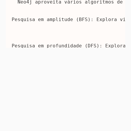
 Neo4j aproveita vários algoritmos de t
Pesquisa em amplitude (BFS):
 Explora viz
Pesquisa em profundidade (DFS):
 Explora 
Algoritmo de Dijkstra:
 Calcula os caminh
Pontuações de centralidade:
 Mede a impor