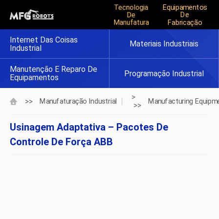
Tecnologia
Equipamentos
De
De
Manufatura
Fabricação
Internet Das Coisas
Materiais Industriais
Industrial
Manutenção E Reparo De
Programação Industrial
Equipamentos
>
>>
Manufaturação Industrial
Manufacturing Equipm
>>
Usinagem Adaptativa – Pacotes De
Controle De Força ABB