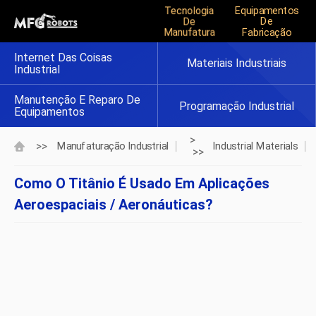
Tecnologia
Equipamentos
De
De
Manufatura
Fabricação
Internet Das Coisas
Materiais Industriais
Industrial
Manutenção E Reparo De
Programação Industrial
Equipamentos
>
>>
Manufaturação Industrial
Industrial Materials
>>
Como O Titânio É Usado Em Aplicações
Aeroespaciais / Aeronáuticas?