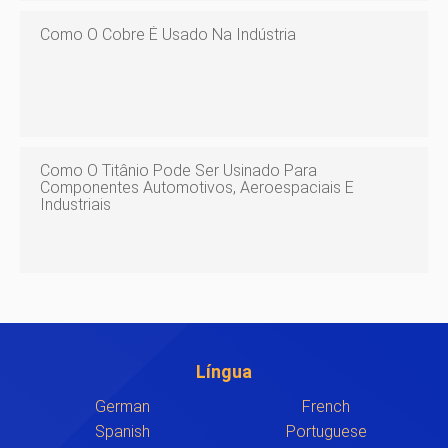
Como O Cobre É Usado Na Indústria
Como O Titânio Pode Ser Usinado Para
Componentes Automotivos, Aeroespaciais E
Industriais
Língua
German
French
Spanish
Portuguese