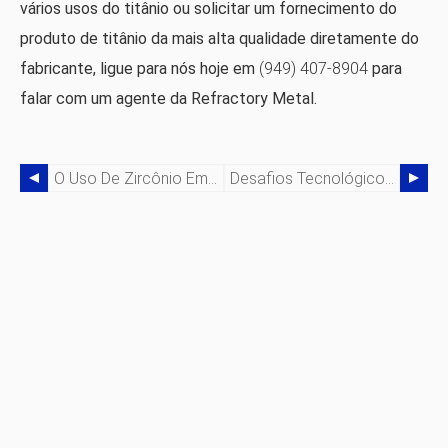
vários usos do titânio ou solicitar um fornecimento do
produto de titânio da mais alta qualidade diretamente do
fabricante, ligue para nós hoje em
(949) 407-8904
para
falar com um agente da Refractory Metal.
O Uso De Zircônio Em Reatores Nucleares
Desafios Tecnológicos Futuros Para Metais De Terras Raras