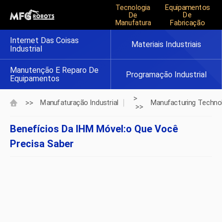
Tecnologia
Equipamentos
De
De
Manufatura
Fabricação
Internet Das Coisas
Materiais Industriais
Industrial
Manutenção E Reparo De
Programação Industrial
Equipamentos
>
>>
Manufaturação Industrial
Manufacturing Techno
>>
Benefícios Da IHM Móvel:o Que Você
Precisa Saber