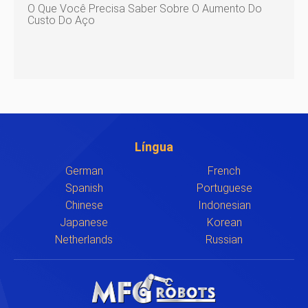
O Que Você Precisa Saber Sobre O Aumento Do
Custo Do Aço
Língua
German
French
Spanish
Portuguese
Chinese
Indonesian
Japanese
Korean
Netherlands
Russian