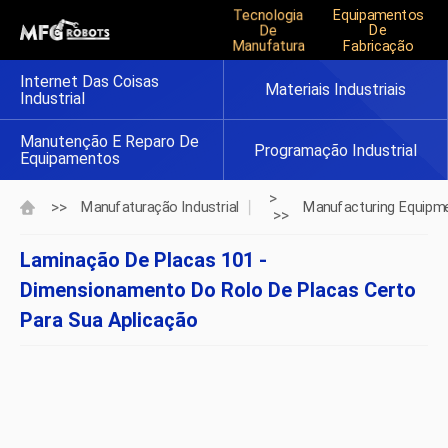
Tecnologia
Equipamentos
De
De
Manufatura
Fabricação
Internet Das Coisas
Materiais Industriais
Industrial
Manutenção E Reparo De
Programação Industrial
Equipamentos
>
>>
Manufaturação Industrial
Manufacturing Equipm
>>
Laminação De Placas 101 -
Dimensionamento Do Rolo De Placas Certo
Para Sua Aplicação