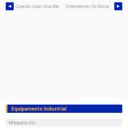
Quando Usar Uma Mesa De Corte A Plasma
Entendendo Os Recursos Versáteis Das Máquinas De Ferraria
Equipamento Industrial
Máquina cnc