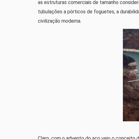
as estruturas comerciais de tamanho considerá
tubulações a pórticos de foguetes, a durabilid
civilização moderna.
Claro, com o advento do aço veio o conceito d