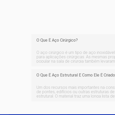
O Que É Aço Cirúrgico?
O aço cirúrgico é um tipo de aço inoxidáv
para aplicações cirúrgicas. As mesmas pr
popular na sala de cirurgia também levara
metal em joias de piercing e implantes de 
Vários fabricantes de aço produzem este 
O Que É Aço Estrutural E Como Ele É Criad
Um dos recursos mais importantes na cons
de pontes, edifícios ou outras estruturas d
estrutural. O material traz uma longa lista d
às empresas que constroem e mantêm a infr
Para muitos projetos, o