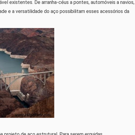
vel existentes. De arranha-céus a pontes, automóveis a navios,
ade e a versatilidade do aço possibilitam esses acessórios da
e projeto de aço estrutural. Para serem erguidas