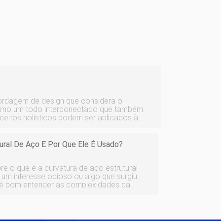
bordagem de design que considera o
omo um todo interconectado que também
nceitos holísticos podem ser aplicados à
ojeto de dispositivos mecânicos, ao
por diante. Essa a
ral De Aço E Por Que Ele É Usado?
re o que é a curvatura de aço estrutural
 um interesse ocioso ou algo que surgiu
l, é bom entender as complexidades da
 melhor você entender os detalhes de um
nic