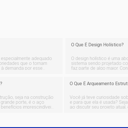
O Que É Design Holístico?
el especialmente adequado
O design holístico é uma a
opriedades que o tornam
sistema sendo projetado c
m à demanda por esse
faz parte de algo maior. Co
modificação corporal.
arquitetura, bem como ao pr
mat
layout dos espaços e assim 
o?
O Que É Arqueamento Estrutu
trução, seja na construção
Você já teve curiosidade sob
e grande porte, é o aço
e para que ela é usada? Seja
e benefícios imprescindíveis
ao discutir seu projeto atua
aestrutura do nosso país.
fabricação de metal. Quanto
projeto, melhor poderá comu