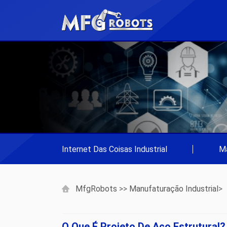
Internet Das Coisas Industrial
|
Ma
MfgRobots
>>
Manufaturação Industrial
>
O Que É Projeto De Aço Estrutural?