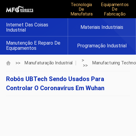
Tecnologia
Equipamentos
De
De
Manufatura
Fabricação
Internet Das Coisas
Materiais Industriais
Industrial
Manutenção E Reparo De
Programação Industrial
Equipamentos
>
>>
Manufaturação Industrial
Manufacturing Techno
>>
Robôs UBTech Sendo Usados ​​para
Controlar O Coronavírus Em Wuhan