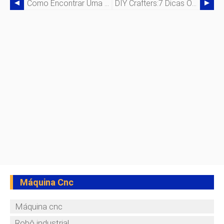
Como Encontrar Uma Máquina CNC Usada
DIY Crafters:7 Dicas Obrigatórias Para Usar Um Cortador De Plasma
Máquina Cnc
Máquina cnc
Robô industrial