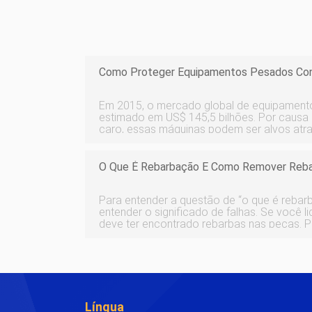
Como Proteger Equipamentos Pesados ​​co
Em 2015, o mercado global de equipamento
estimado em US$ 145,5 bilhões. Por causa
caro, essas máquinas podem ser alvos atra
das razões monetárias que levam esses cri
equipamentos de construção pesados ​​são
O Que É Rebarbação E Como Remover Reba
Para entender a questão de “o que é rebar
entender o significado de falhas. Se você 
deve ter encontrado rebarbas nas peças. 
sofisticados que sejam os equipamentos ut
com o produto. A chamada rebarba é princ
Língua