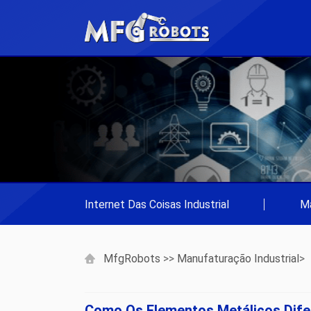
Internet Das Coisas Industrial
|
Ma
MfgRobots
>>
Manufaturação Industrial
>
Como Os Elementos Metálicos Dif