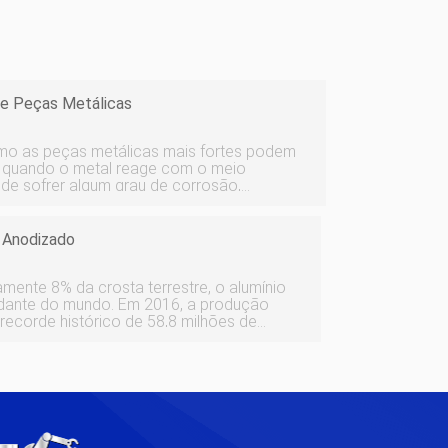
De Peças Metálicas
mo as peças metálicas mais fortes podem
e quando o metal reage com o meio
de sofrer algum grau de corrosão,
m em um ambiente diferente de outros.
amente a salvo da ameaç
 Anodizado
ente 8% da crosta terrestre, o alumínio
ndante do mundo. Em 2016, a produção
 recorde histórico de 58,8 milhões de
 de desaceleração da produção tão cedo.
 para faz