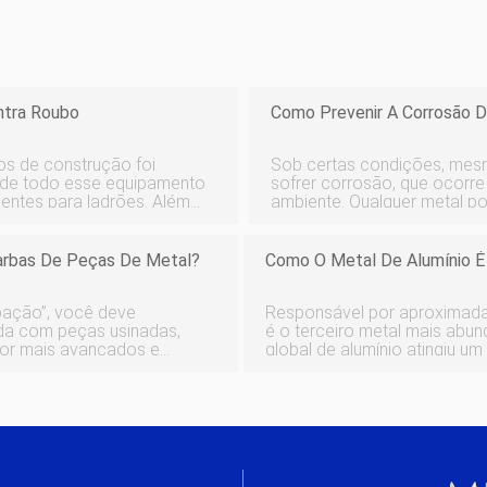
ntra Roubo
Como Prevenir A Corrosão 
s de construção foi
Sob certas condições, mes
 de todo esse equipamento
sofrer corrosão, que ocorr
entes para ladrões. Além
ambiente. Qualquer metal po
minosos a roubar,
embora alguns metais reaja
 especial
Nenhum metal está complet
rbas De Peças De Metal?
Como O Metal De Alumínio É
bação”, você deve
Responsável por aproximadam
lida com peças usinadas,
é o terceiro metal mais abu
Por mais avançados e
global de alumínio atingiu um
ilizados, eles nascerão
toneladas – e não há sinais
ipalment
Com o alumínio sendo usado