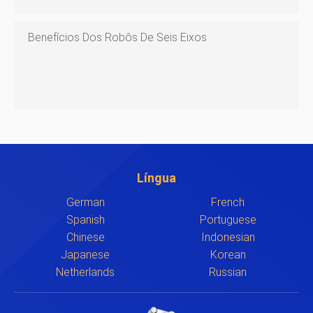
Benefícios Dos Robôs De Seis Eixos
Língua
German
French
Spanish
Portuguese
Chinese
Indonesian
Japanese
Korean
Netherlands
Russian