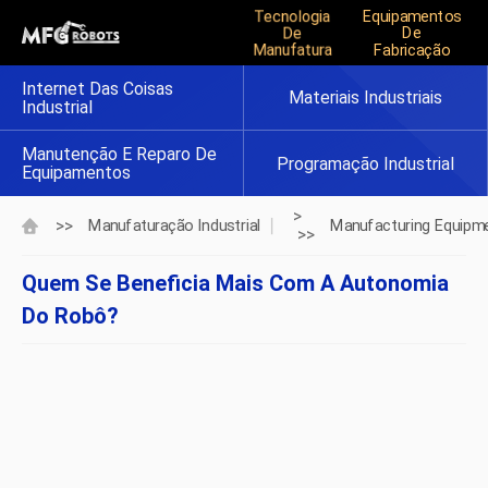
Tecnologia
Equipamentos
De
De
Manufatura
Fabricação
Internet Das Coisas
Materiais Industriais
Industrial
Manutenção E Reparo De
Programação Industrial
Equipamentos
>
>>
Manufaturação Industrial
Manufacturing Equipm
>>
Quem Se Beneficia Mais Com A Autonomia
Do Robô?