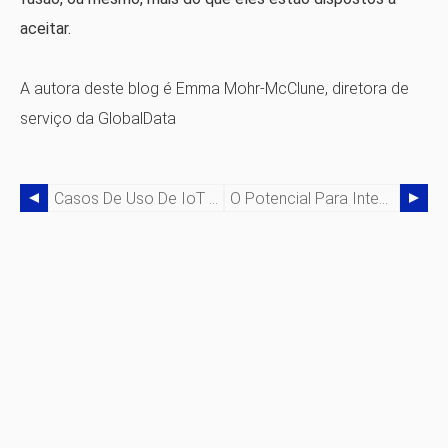
aceitar.
A autora deste blog é Emma Mohr-McClune, diretora de
serviço da GlobalData
Casos De Uso De IoT Interessantes:Estacionamento Inteligente Alivia O Congestionamento Do Tráfego
O Potencial Para Integrar Dados Visuais Com A IoT