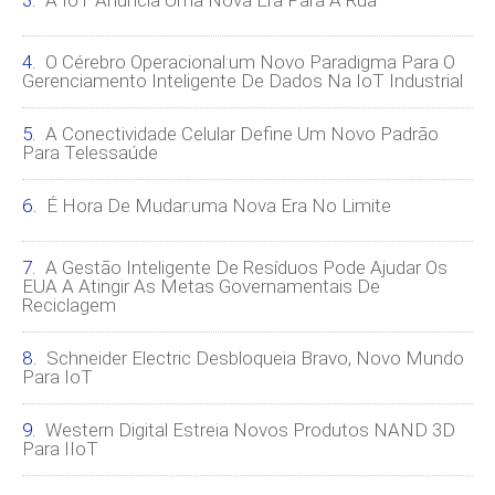
A IoT Anuncia Uma Nova Era Para A Rua
O Cérebro Operacional:um Novo Paradigma Para O
Gerenciamento Inteligente De Dados Na IoT Industrial
A Conectividade Celular Define Um Novo Padrão
Para Telessaúde
É Hora De Mudar:uma Nova Era No Limite
A Gestão Inteligente De Resíduos Pode Ajudar Os
EUA A Atingir As Metas Governamentais De
Reciclagem
Schneider Electric Desbloqueia Bravo, Novo Mundo
Para IoT
Western Digital Estreia Novos Produtos NAND 3D
Para IIoT