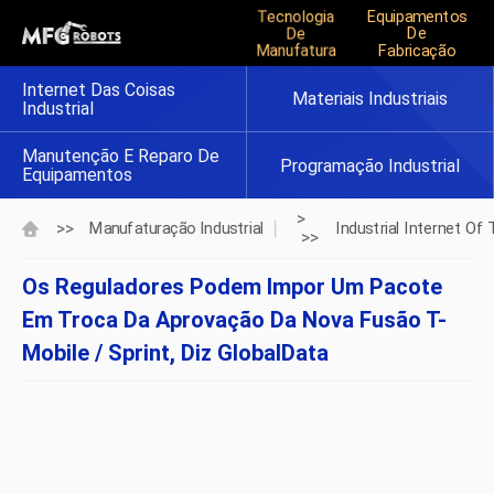
Tecnologia
Equipamentos
De
De
Manufatura
Fabricação
Internet Das Coisas
Materiais Industriais
Industrial
Manutenção E Reparo De
Programação Industrial
Equipamentos
>
>>
Manufaturação Industrial
Industrial Internet Of 
>>
Os Reguladores Podem Impor Um Pacote
Em Troca Da Aprovação Da Nova Fusão T-
Mobile / Sprint, Diz GlobalData