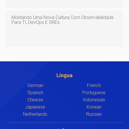
Moldando Uma Nova Cultura Com Observabilidade
Para TI, DevOps E SREs
Língua
German
French
Spanish
Portuguese
Chinese
Indonesian
Japanese
Korean
Netherlands
Russian