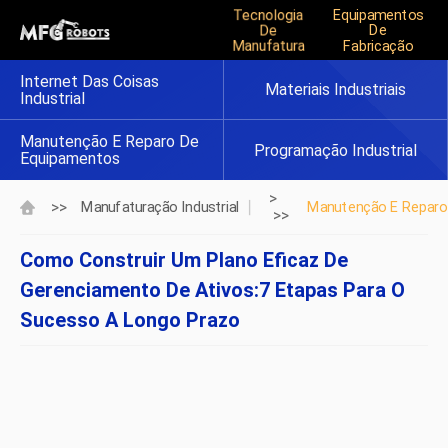
Tecnologia
Equipamentos
De
De
Manufatura
Fabricação
Internet Das Coisas
Materiais Industriais
Industrial
Manutenção E Reparo De
Programação Industrial
Equipamentos
>
>>
Manufaturação Industrial
Manutenção E Reparo
>>
Como Construir Um Plano Eficaz De
Gerenciamento De Ativos:7 Etapas Para O
Sucesso A Longo Prazo