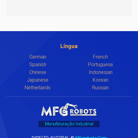
Língua
German
French
Spanish
Portuguese
Chinese
Indonesian
Japanese
Korean
Netherlands
Russian
Manufaturação Industrial
DIREITO AUTORAL ©
Mfgrobots.com