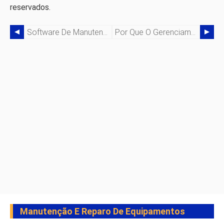
reservados.
Software De Manutenção Preventiva Explicado:aumente A Confiabilidade E Reduza Custos
Por Que O Gerenciamento Eficiente De Estoque De Peças Sobressalentes Gera Confiabilidade, Reduz Custos E Aumenta A Lucratividade
Manutenção E Reparo De Equipamentos