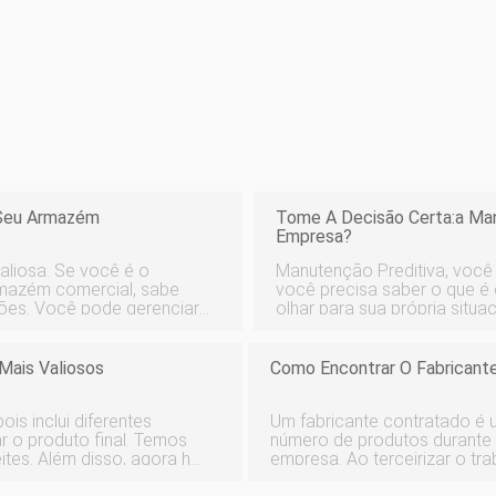
 Seu Armazém
Tome A Decisão Certa:a Man
Empresa?
liosa. Se você é o
Manutenção Preditiva, você 
rmazém comercial, sabe
você precisa saber o que é
ções. Você pode gerenciar
olhar para sua própria situa
mazenamento a frio ou
para você. Vamos começar com o básico:uma sólida compreensão
Independe
da manu
Mais Valiosos
Como Encontrar O Fabricant
is inclui diferentes
Um fabricante contratado é
r o produto final. Temos
número de produtos durante
eites. Além disso, agora há
empresa. Ao terceirizar o tr
lexíveis. Então, o que
pode reduzir ou eliminar o i