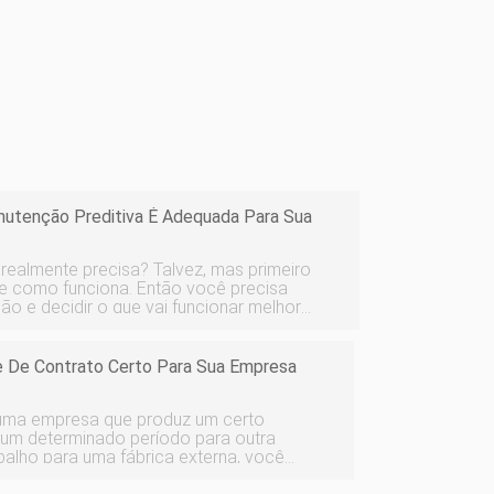
utenção Preditiva É Adequada Para Sua
realmente precisa? Talvez, mas primeiro
 e como funciona. Então você precisa
ção e decidir o que vai funcionar melhor
tenção preditiva. ​O que é man
e De Contrato Certo Para Sua Empresa
 uma empresa que produz um certo
 um determinado período para outra
abalho para uma fábrica externa, você
ncômodo da fabricação interna. Você