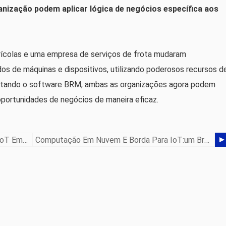
anização podem aplicar lógica de negócios específica aos
ícolas e uma empresa de serviços de frota mudaram
s de máquinas e dispositivos, utilizando poderosos recursos d
eitando o software BRM, ambas as organizações agora podem
 oportunidades de negócios de maneira eficaz.
Projetando Um Modelo De Negócios De IoT Em 2 Dias
Computação Em Nuvem E Borda Para IoT:um Breve Histórico