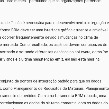
as - não meses - permitindo que as organizações percebam
cia de TI não é necessária para o desenvolvimento, integração e
forma BRM deve ter uma interface gráfica atraente e amigável.
ode ocorrer frequentemente devido a mudanças no clima de
de mercado. Como resultado, os usuários devem ser capazes de
rrastando e soltando diferentes cenários no software, como "se
er y anos e a última manutenção em z, ela não está mais na
conjunto de pontos de integração padrão para que os dados
s, como Planejamento de Requisitos de Materiais, Planejamento
enciamento de pedidos. Com uma ferramenta BRM robusta, uma
correlacionam os dados do sistema comercial com os dados do