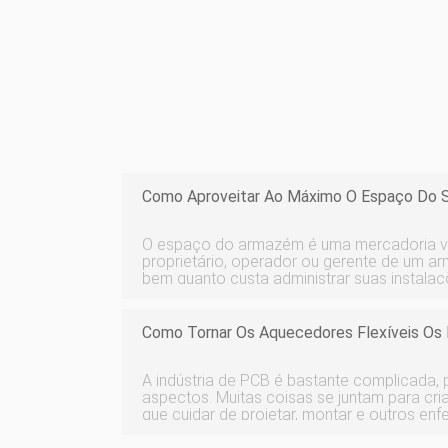
Como Aproveitar Ao Máximo O Espaço Do
O espaço do armazém é uma mercadoria va
proprietário, operador ou gerente de um a
bem quanto custa administrar suas instala
um armazém de uso geral, um prédio de ar
uma estrutura de armazém especializado. 
Como Tornar Os Aquecedores Flexíveis Os 
A indústria de PCB é bastante complicada, po
aspectos. Muitas coisas se juntam para cria
que cuidar de projetar, montar e outros enf
também a opção de adicionar aquecedores f