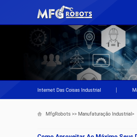
Internet Das Coisas Industrial
|
Ma
MfgRobots
>>
Manufaturação Industrial
>
Como Aproveitar Ao Máximo Seus 