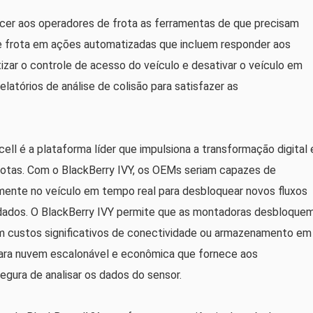
ecer aos operadores de frota as ferramentas de que precisam
de frota em ações automatizadas que incluem responder aos
zar o controle de acesso do veículo e desativar o veículo em
latórios de análise de colisão para satisfazer as
ll é a plataforma líder que impulsiona a transformação digital 
rotas. Com o BlackBerry IVY, os OEMs seriam capazes de
amente no veículo em tempo real para desbloquear novos fluxos
 dados. O BlackBerry IVY permite que as montadoras desbloque
m custos significativos de conectividade ou armazenamento em
ara nuvem escalonável e econômica que fornece aos
gura de analisar os dados do sensor.