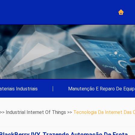
teriais Industriais
|
Manutenção E Reparo De Equi
 >>
Industrial Internet Of Things
>>
Tecnologia Da Internet Das 
 BlackBerry IVY, Trazendo Automação De Frota