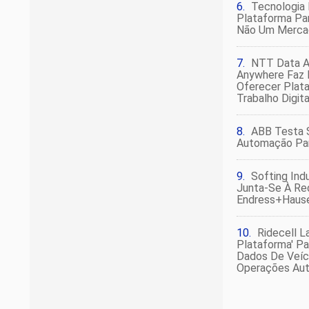
Tecnologia
Plataforma Pa
Não Um Merca
NTT Data A
Anywhere Faz 
Oferecer Plat
Trabalho Digita
ABB Testa 
Automação Par
Softing Ind
Junta-Se À Re
Endress+Haus
Ridecell L
Plataforma' Pa
Dados De Veíc
Operações Au