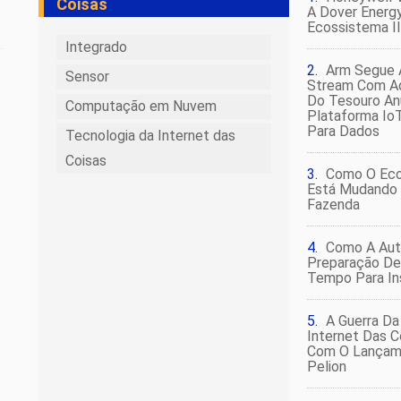
Coisas
A Dover Energ
Ecossistema I
Integrado
Arm Segue 
Sensor
Stream Com Aq
Do Tesouro An
Computação em Nuvem
Plataforma IoT
Para Dados
Tecnologia da Internet das
Coisas
Como O Eco
Está Mudando 
Fazenda
Como A Au
Preparação De
Tempo Para In
A Guerra Da
Internet Das C
Com O Lançam
Pelion