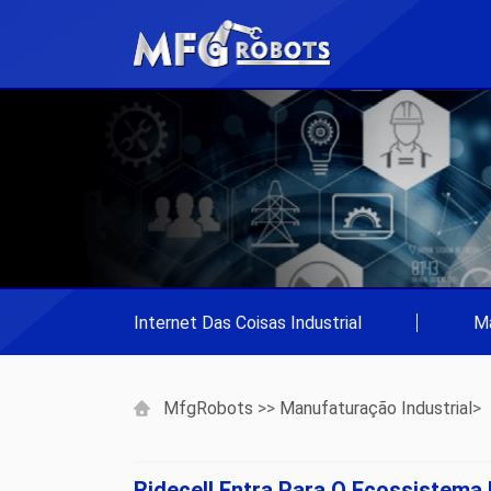
Internet Das Coisas Industrial
|
Ma
MfgRobots
>>
Manufaturação Industrial
>
Ridecell Entra Para O Ecossistema