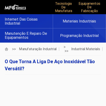
Tecnologia
Equipamentos
De
De
Manufatura
Fabricação
Internet Das Coisas
Materiais Industriais
Industrial
Manutenção E Reparo De
Programação Industrial
Equipamentos
>
>>
Manufaturação Industrial
Industrial Materials
>>
O Que Torna A Liga De Aço Inoxidável Tão
Versátil?