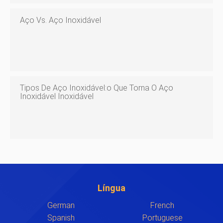
Aço Vs. Aço Inoxidável
Tipos De Aço Inoxidável:o Que Torna O Aço
Inoxidável Inoxidável
Língua
German
French
Spanish
Portuguese