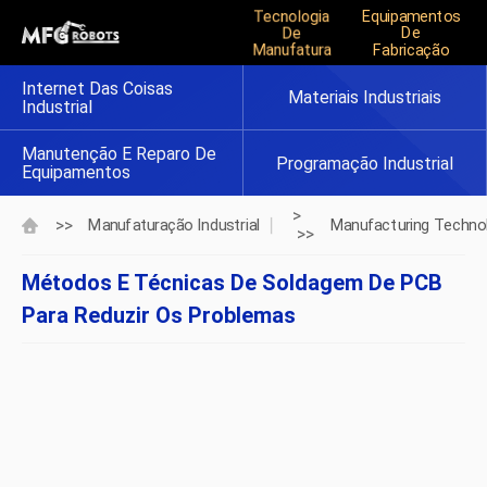
Tecnologia
Equipamentos
De
De
Manufatura
Fabricação
Internet Das Coisas
Materiais Industriais
Industrial
Manutenção E Reparo De
Programação Industrial
Equipamentos
>
>>
Manufaturação Industrial
Manufacturing Techno
>>
Métodos E Técnicas De Soldagem De PCB
Para Reduzir Os Problemas