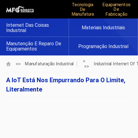
Tecnologia
Equipamentos
De
De
Manufatura
Fabricação
Internet Das Coisas
Materiais Industriais
Industrial
Manutenção E Reparo De
Programação Industrial
Equipamentos
>
>>
Manufaturação Industrial
Industrial Internet Of 
>>
A IoT Está Nos Empurrando Para O Limite,
Literalmente