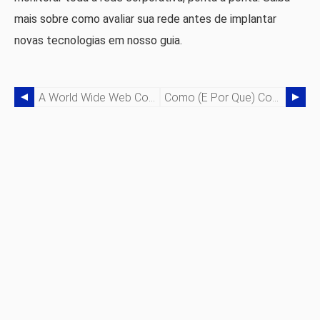
mais sobre como avaliar sua rede antes de implantar
novas tecnologias em nosso guia.
A World Wide Web Completa 30 Anos:Uma Retrospectiva Do Bom, Do Ruim E Do Feio
Como (e Por Que) Comparar O Desempenho De Sua Nuvem Pública