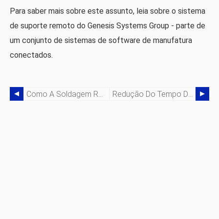
Para saber mais sobre este assunto, leia sobre o sistema
de suporte remoto do Genesis Systems Group - parte de
um conjunto de sistemas de software de manufatura
conectados.
Como A Soldagem Robótica Cria Produtividade Para Fabricantes De Grandes Peças De Transporte
Redução Do Tempo De Ciclo Para Manutenção De Máquinas Com Robôs Industriais