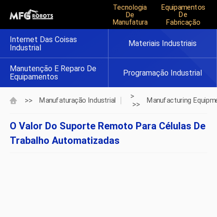
Tecnologia
Equipamentos
De
De
Manufatura
Fabricação
Internet Das Coisas
Materiais Industriais
Industrial
Manutenção E Reparo De
Programação Industrial
Equipamentos
>
>>
Manufaturação Industrial
Manufacturing Equipm
>>
O Valor Do Suporte Remoto Para Células De
Trabalho Automatizadas