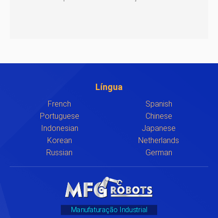
Língua
French
Spanish
Portuguese
Chinese
Indonesian
Japanese
Korean
Netherlands
Russian
German
Manufaturação Industrial