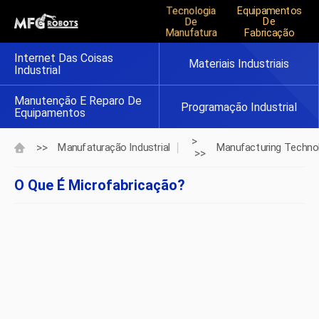
Tecnologia
Equipamentos
De
De
Manufatura
Fabricação
Internet Das Coisas
Materiais Industriais
Industrial
Manutenção E Reparo De
Programação Industrial
Equipamentos
>
>>
Manufaturação Industrial
Manufacturing Techno
>>
O Que É Microfabricação?