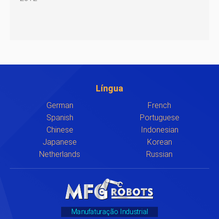
Língua
German
French
Spanish
Portuguese
Chinese
Indonesian
Japanese
Korean
Netherlands
Russian
Manufaturação Industrial