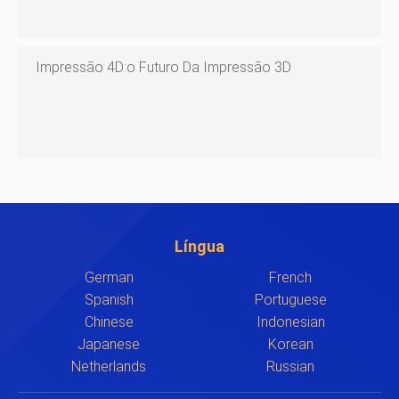
Impressão 4D:o Futuro Da Impressão 3D
Língua
German
French
Spanish
Portuguese
Chinese
Indonesian
Japanese
Korean
Netherlands
Russian