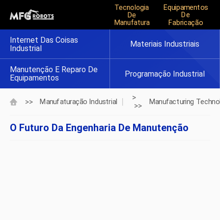
Tecnologia
Equipamentos
De
De
Manufatura
Fabricação
Internet Das Coisas
Materiais Industriais
Industrial
Manutenção E Reparo De
Programação Industrial
Equipamentos
>
>>
Manufaturação Industrial
Manufacturing Techno
>>
O Futuro Da Engenharia De Manutenção