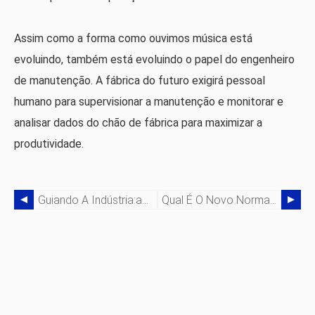
Assim como a forma como ouvimos música está
evoluindo, também está evoluindo o papel do engenheiro
de manutenção. A fábrica do futuro exigirá pessoal
humano para supervisionar a manutenção e monitorar e
analisar dados do chão de fábrica para maximizar a
produtividade.
Guiando A Indústria:avanços Em AGVs
Qual É O Novo Normal Na Fabricação Do Reino Unido Pós-COVID-19?