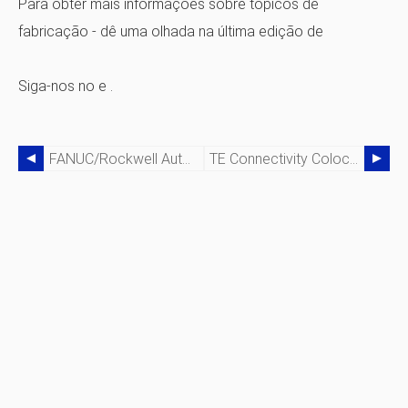
Para obter mais informações sobre tópicos de
fabricação - dê uma olhada na última edição de
Siga-nos no
e
.
FANUC/Rockwell Automation Aborda A Lacuna De Habilidades De Fabricação
TE Connectivity Coloca A Automação De Fabricação Em Prática Em Sua Jornada De Transformação Digital