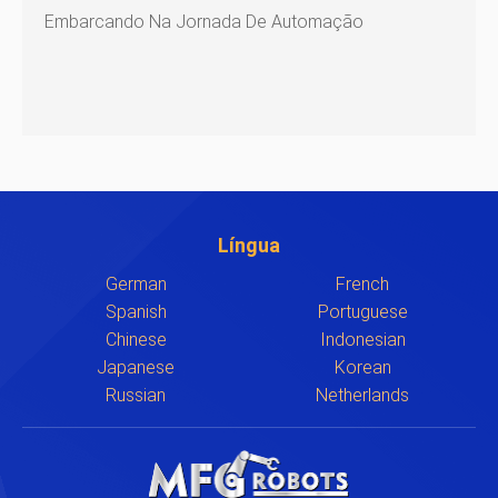
Embarcando Na Jornada De Automação
Língua
German
French
Spanish
Portuguese
Chinese
Indonesian
Japanese
Korean
Russian
Netherlands