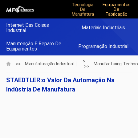
Tecnologia
Equipamentos
De
De
Manufatura
Fabricação
Internet Das Coisas
Materiais Industriais
Industrial
Manutenção E Reparo De
Programação Industrial
Equipamentos
>
>>
Manufaturação Industrial
Manufacturing Techno
>>
STAEDTLER:o Valor Da Automação Na
Indústria De Manufatura